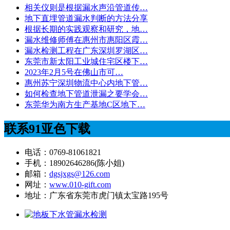
相关仪则是根据漏水声沿管道传…
地下直埋管道漏水判断的方法分享
根据长期的实践观察和研究，地…
漏水维修师傅在惠州市惠阳区霞…
漏水检测工程在广东深圳罗湖区…
东莞市新太阳工业城住宅区楼下…
2023年2月5号在佛山市可…
惠州苏宁深圳物流中心内地下管…
如何检查地下管道泄漏之要学会…
东莞华为南方生产基地C区地下…
联系91亚色下载
电话：0769-81061821
手机：18902646286(陈小姐)
邮箱：
dgsjxgs@126.com
网址：
www.010-gift.com
地址：广东省东莞市虎门镇太宝路195号